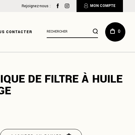
:
Rejoignez-nous :
MON COMPTE
Résultats
0
US CONTACTER
de
recherche
pour
:
IQUE DE FILTRE À HUILE
GE