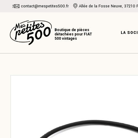
Skip
contact@mespetites500.fr
Allée de la Fosse Neuve, 37210 
to
the
PRÉSENTATI
content
NOTRE HISTO
LA SOC
NOTRE EXPER
PRÉSENT
NOTRE H
NOTRE E