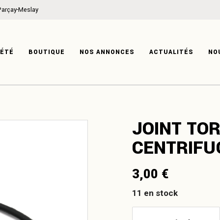
Parçay-Meslay
ON
MÉCANIQUE
IRE
CARROSSERIE
IÉTÉ
BOUTIQUE
NOS ANNONCES
ACTUALITÉS
NO
TISE
HABITACLE
SYSTÈME ÉLECTRIQUE
PRODUITS DÉRIVÉS
ATION
MÉCANIQUE
JOINT TOR
ISTOIRE
CARROSSERIE
CENTRIFU
XPERTISE
HABITACLE
SYSTÈME ÉLECTRIQUE
3,00
€
PRODUITS DÉRIVÉS
11 en stock