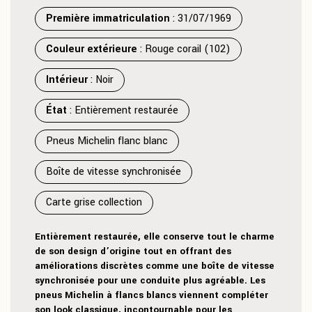
Première immatriculation
: 31/07/1969
Couleur extérieure
: Rouge corail (102)
Intérieur
: Noir
État
: Entièrement restaurée
Pneus Michelin flanc blanc
Boîte de vitesse synchronisée
Carte grise collection
Entièrement restaurée, elle conserve tout le charme
de son design d’origine tout en offrant des
améliorations discrètes comme une boîte de vitesse
synchronisée pour une conduite plus agréable. Les
pneus Michelin à flancs blancs viennent compléter
son look classique, incontournable pour les