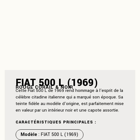
FIAT 500 L (1969)
ROUGE CORAIL & NOIR
Cette Fiat 500 L de 1969 rend hommage à l’esprit de la
célèbre citadine italienne qui a marqué son époque. Sa
teinte fidèle au modèle d’origine, est parfaitement mise
en valeur par un intérieur noir et une capote assortie.
CARACTÉRISTIQUES PRINCIPALES :
Modèle
: FIAT 500 L (1969)