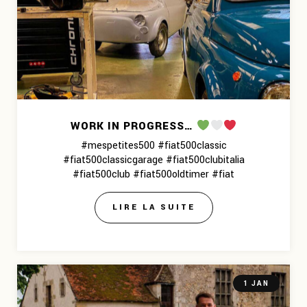
WORK IN PROGRESS…
#mespetites500 #fiat500classic
#fiat500classicgarage #fiat500clubitalia
#fiat500club #fiat500oldtimer #fiat
LIRE LA SUITE
1 JAN