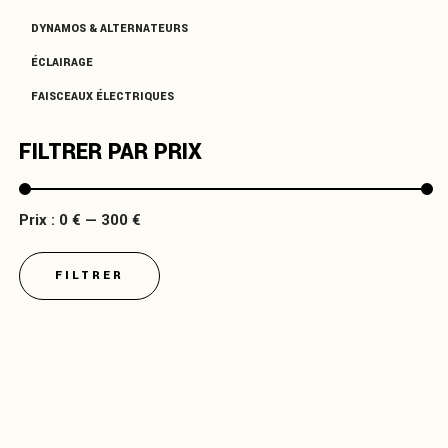
DYNAMOS & ALTERNATEURS
ÉCLAIRAGE
FAISCEAUX ÉLECTRIQUES
FILTRER PAR PRIX
Prix
Prix
Prix :
0 €
—
300 €
min
max
FILTRER