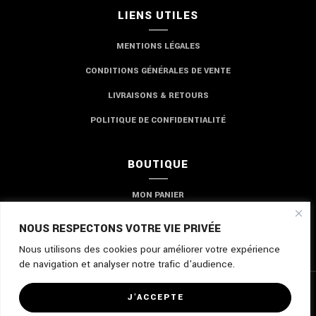
LIENS UTILES
MENTIONS LÉGALES
CONDITIONS GÉNÉRALES DE VENTE
LIVRAISONS & RETOURS
POLITIQUE DE CONFIDENTIALITÉ
BOUTIQUE
MON PANIER
MON COMPTE
NOUS RESPECTONS VOTRE VIE PRIVÉE
Nous utilisons des cookies pour améliorer votre expérience
de navigation et analyser notre trafic d'audience.
©2024 - Tous droits réservés à
MES PETITES 500
J'ACCEPTE
Site réalisé par :
CABINET EXPERT PLUS