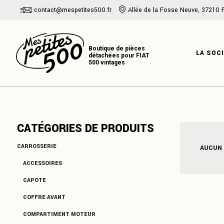
Skip
contact@mespetites500.fr
Allée de la Fosse Neuve, 37210 
to
the
PRÉSENTATI
content
NOTRE HISTO
LA SOC
NOTRE EXPER
PRÉSENT
CATÉGORIES DE PRODUITS
NOTRE H
NOTRE E
CARROSSERIE
AUCUN
ACCESSOIRES
CAPOTE
COFFRE AVANT
COMPARTIMENT MOTEUR