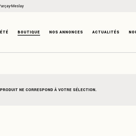
Parçay-Meslay
ON
MÉCANIQUE
IRE
CARROSSERIE
IÉTÉ
BOUTIQUE
NOS ANNONCES
ACTUALITÉS
NO
TISE
HABITACLE
SYSTÈME ÉLECTRIQUE
PRODUITS DÉRIVÉS
ATION
MÉCANIQUE
ISTOIRE
CARROSSERIE
XPERTISE
HABITACLE
 PRODUIT NE CORRESPOND À VOTRE SÉLECTION.
SYSTÈME ÉLECTRIQUE
PRODUITS DÉRIVÉS