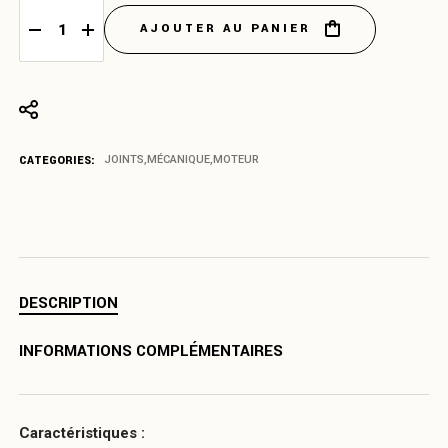
AJOUTER AU PANIER
Joint de carter d'huile en liège Fiat 500/126 quantity
CATEGORIES:
JOINTS
,
MÉCANIQUE
,
MOTEUR
DESCRIPTION
INFORMATIONS COMPLÉMENTAIRES
Caractéristiques :