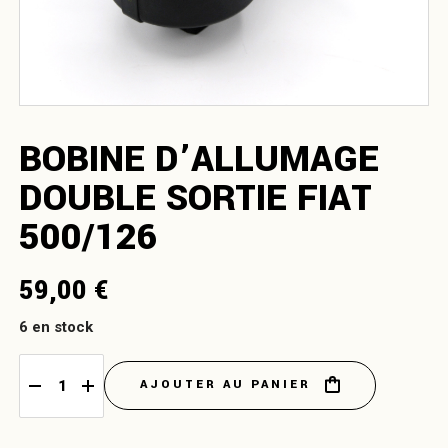
BOBINE D’ALLUMAGE
DOUBLE SORTIE FIAT
500/126
59,00
€
6 en stock
AJOUTER AU PANIER
Bobine d’allumage double sortie Fiat 500/126 quantity