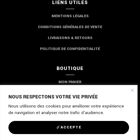
LIENS UTILES
MENTIONS LÉGALES
CONDITIONS GÉNÉRALES DE VENTE
LIVRAISONS & RETOURS
POLITIQUE DE CONFIDENTIALITÉ
BOUTIQUE
MON PANIER
MON COMPTE
NOUS RESPECTONS VOTRE VIE PRIVÉE
Nous utilisons des cookies pour améliorer votre expérience
de navigation et analyser notre trafic d'audience.
©2024 - Tous droits réservés à
MES PETITES 500
J'ACCEPTE
Site réalisé par :
CABINET EXPERT PLUS