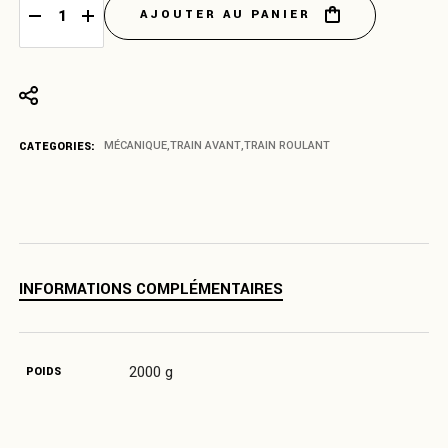
AJOUTER AU PANIER
Kit de rehaussement des demi-bras de suspension avant pour conf
CATEGORIES:
MÉCANIQUE
,
TRAIN AVANT
,
TRAIN ROULANT
INFORMATIONS COMPLÉMENTAIRES
2000 g
POIDS