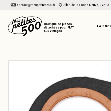
Skip
contact@mespetites500.fr
Allée de la Fosse Neuve, 37210 
to
the
PRÉSENTATI
content
NOTRE HISTO
LA SOC
NOTRE EXPER
PRÉSENT
NOTRE H
NOTRE E