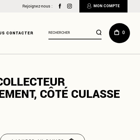
:
Rejoignez-nous :
MON COMPTE
Résultats
0
US CONTACTER
de
recherche
pour
:
 COLLECTEUR
EMENT, CÔTÉ CULASSE