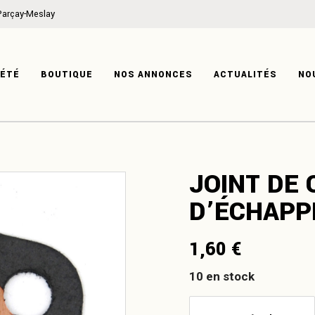
Parçay-Meslay
ON
MÉCANIQUE
IRE
CARROSSERIE
IÉTÉ
BOUTIQUE
NOS ANNONCES
ACTUALITÉS
NO
TISE
HABITACLE
SYSTÈME ÉLECTRIQUE
PRODUITS DÉRIVÉS
ATION
MÉCANIQUE
JOINT DE
ISTOIRE
CARROSSERIE
D’ÉCHAPP
XPERTISE
HABITACLE
SYSTÈME ÉLECTRIQUE
1,60
€
PRODUITS DÉRIVÉS
10 en stock