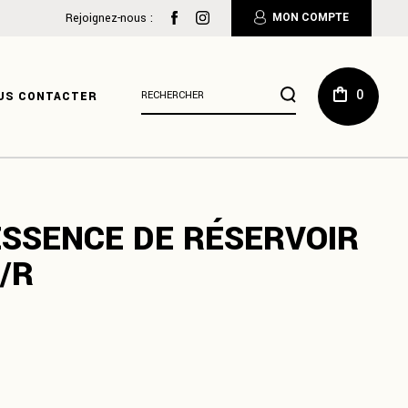
:
Rejoignez-nous :
MON COMPTE
Résultats
0
US CONTACTER
de
recherche
pour
:
ESSENCE DE RÉSERVOIR
F/R