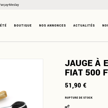
Parçay-Meslay
ON
MÉCANIQUE
IRE
CARROSSERIE
IÉTÉ
BOUTIQUE
NOS ANNONCES
ACTUALITÉS
NO
TISE
HABITACLE
SYSTÈME ÉLECTRIQUE
PRODUITS DÉRIVÉS
ATION
MÉCANIQUE
JAUGE À 
ISTOIRE
CARROSSERIE
FIAT 500 
XPERTISE
HABITACLE
SYSTÈME ÉLECTRIQUE
51,90
€
PRODUITS DÉRIVÉS
RUPTURE DE STOCK