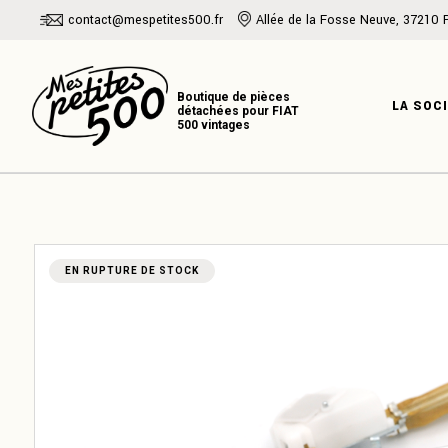
Skip
contact@mespetites500.fr
Allée de la Fosse Neuve, 37210 
to
the
PRÉSENTATI
content
NOTRE HISTO
LA SOC
NOTRE EXPER
PRÉSENT
NOTRE H
EN RUPTURE DE STOCK
NOTRE E