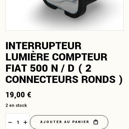
INTERRUPTEUR
LUMIÈRE COMPTEUR
FIAT 500 N / D ( 2
CONNECTEURS RONDS )
19,00
€
2 en stock
AJOUTER AU PANIER
Interrupteur lumière compteur Fiat 500 N / D ( 2 connecteurs ron