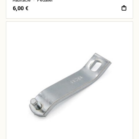
Habitacle
Pédalier
6,00
€