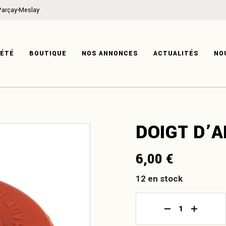
Parçay-Meslay
ON
MÉCANIQUE
IRE
CARROSSERIE
IÉTÉ
BOUTIQUE
NOS ANNONCES
ACTUALITÉS
NO
TISE
HABITACLE
SYSTÈME ÉLECTRIQUE
PRODUITS DÉRIVÉS
ATION
MÉCANIQUE
DOIGT D’A
ISTOIRE
CARROSSERIE
XPERTISE
HABITACLE
6,00
€
SYSTÈME ÉLECTRIQUE
PRODUITS DÉRIVÉS
12 en stock
Doigt d'allumeur