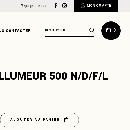
:
Rejoignez-nous :
MON COMPTE
Résultats
0
US CONTACTER
de
recherche
pour
:
LLUMEUR 500 N/D/F/L
AJOUTER AU PANIER
 500 N/D/F/L quantity