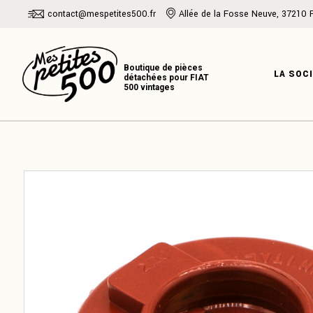
Skip
contact@mespetites500.fr
Allée de la Fosse Neuve, 37210 
to
the
PRÉSENTATI
content
NOTRE HISTO
LA SOC
NOTRE EXPER
PRÉSENT
NOTRE H
NOTRE E