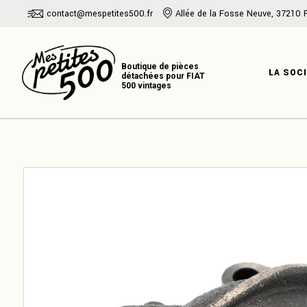
Skip
contact@mespetites500.fr
Allée de la Fosse Neuve, 37210 
to
the
PRÉSENTATI
content
NOTRE HISTO
LA SOC
NOTRE EXPER
PRÉSENT
NOTRE H
NOTRE E