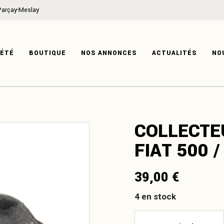
Parçay-Meslay
ON
MÉCANIQUE
IRE
CARROSSERIE
IÉTÉ
BOUTIQUE
NOS ANNONCES
ACTUALITÉS
NO
TISE
HABITACLE
SYSTÈME ÉLECTRIQUE
PRODUITS DÉRIVÉS
ATION
MÉCANIQUE
COLLECTE
ISTOIRE
CARROSSERIE
FIAT 500 /
XPERTISE
HABITACLE
SYSTÈME ÉLECTRIQUE
39,00
€
PRODUITS DÉRIVÉS
4 en stock