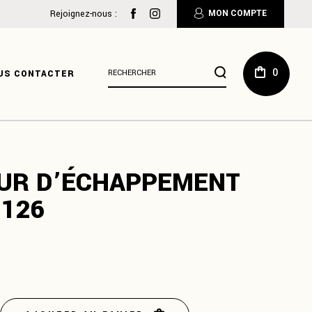
:
Rejoignez-nous :
MON COMPTE
Résultats
0
US CONTACTER
de
recherche
pour
:
UR D’ÉCHAPPEMENT
 126