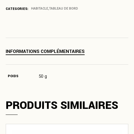
CATEGORIES:
HABITACLE
,
TABLEAU DE BORD
INFORMATIONS COMPLÉMENTAIRES
50 g
POIDS
PRODUITS SIMILAIRES
Ce
produit