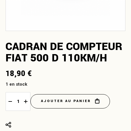
CADRAN DE COMPTEUR
FIAT 500 D 110KM/H
18,90
€
1 en stock
AJOUTER AU PANIER
Cadran de compteur Fiat 500 D 110km/h quantity