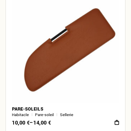
a
plusieurs
variations.
Les
options
peuvent
être
choisies
sur
la
page
du
produit
PARE-SOLEILS
Habitacle
Pare-soleil
Sellerie
10,00
€
–
14,00
€