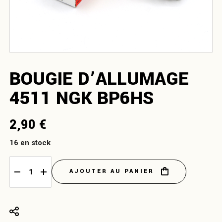
BOUGIE D’ALLUMAGE
4511 NGK BP6HS
2,90
€
16 en stock
AJOUTER AU PANIER
Bougie d'allumage 4511 NGK BP6HS quantity