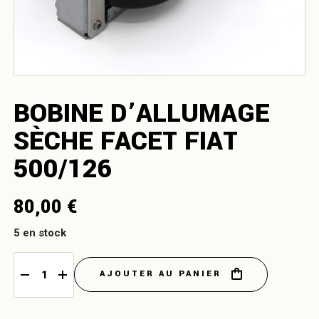
BOBINE D’ALLUMAGE
SÈCHE FACET FIAT
500/126
80,00
€
5 en stock
AJOUTER AU PANIER
Bobine d’allumage sèche Facet Fiat 500/126 quantity