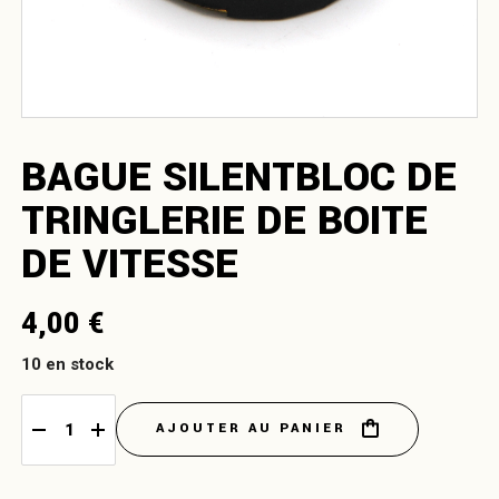
BAGUE SILENTBLOC DE
TRINGLERIE DE BOITE
DE VITESSE
4,00
€
10 en stock
AJOUTER AU PANIER
Bague Silentbloc de tringlerie de boite de vitesse quantity