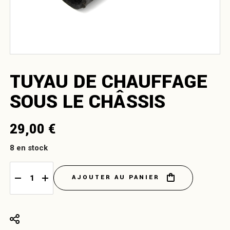
TUYAU DE CHAUFFAGE
SOUS LE CHÂSSIS
29,00
€
8 en stock
AJOUTER AU PANIER
Tuyau de chauffage sous le châssis quantity