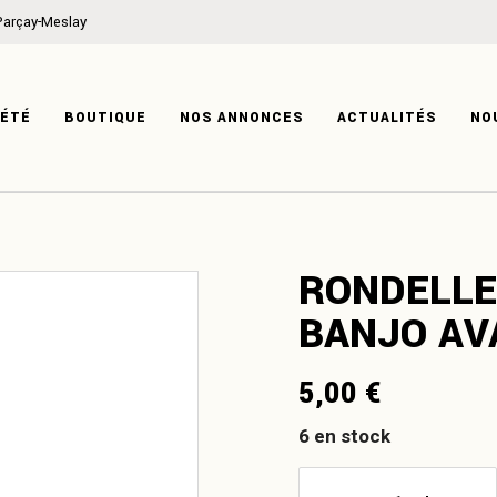
Parçay-Meslay
ON
MÉCANIQUE
IRE
CARROSSERIE
IÉTÉ
BOUTIQUE
NOS ANNONCES
ACTUALITÉS
NO
TISE
HABITACLE
SYSTÈME ÉLECTRIQUE
PRODUITS DÉRIVÉS
ATION
MÉCANIQUE
RONDELLE 
ISTOIRE
CARROSSERIE
BANJO AV
XPERTISE
HABITACLE
SYSTÈME ÉLECTRIQUE
5,00
€
PRODUITS DÉRIVÉS
6 en stock