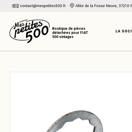
Skip
contact@mespetites500.fr
Allée de la Fosse Neuve, 37210 
to
the
PRÉSENTATI
content
NOTRE HISTO
LA SOC
NOTRE EXPER
PRÉSENT
NOTRE H
NOTRE E