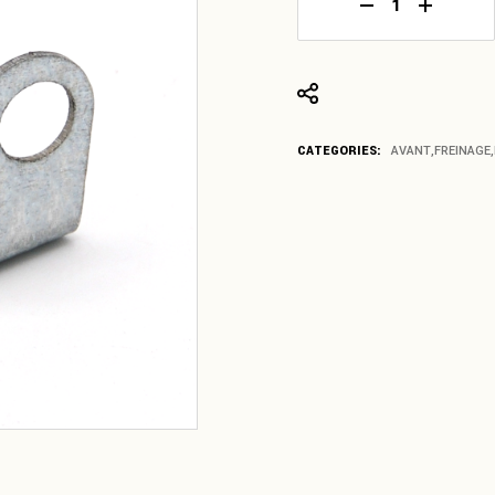
Rondelle d'arrêt
CATEGORIES:
AVANT
,
FREINAGE
,