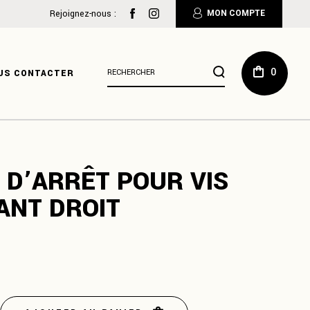
:
Rejoignez-nous :
MON COMPTE
Résultats
0
US CONTACTER
de
recherche
pour
:
D’ARRÊT POUR VIS
ANT DROIT