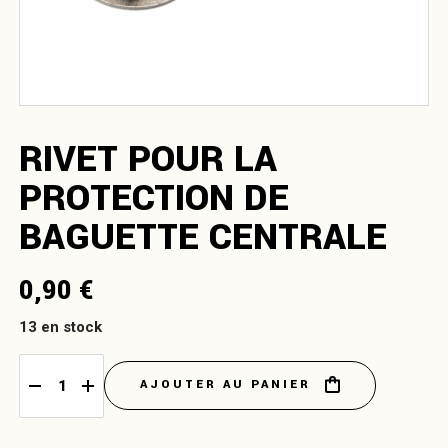
RIVET POUR LA
PROTECTION DE
BAGUETTE CENTRALE
0,90
€
13 en stock
AJOUTER AU PANIER
Rivet pour la protection de baguette centrale quantity