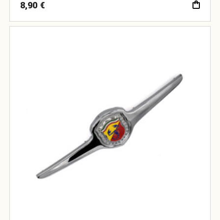
8,90
€