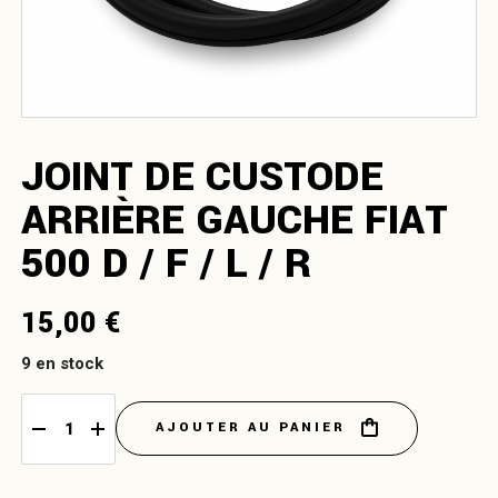
JOINT DE CUSTODE
ARRIÈRE GAUCHE FIAT
500 D / F / L / R
15,00
€
9 en stock
AJOUTER AU PANIER
Joint de custode arrière gauche Fiat 500 D / F / L / R quantity