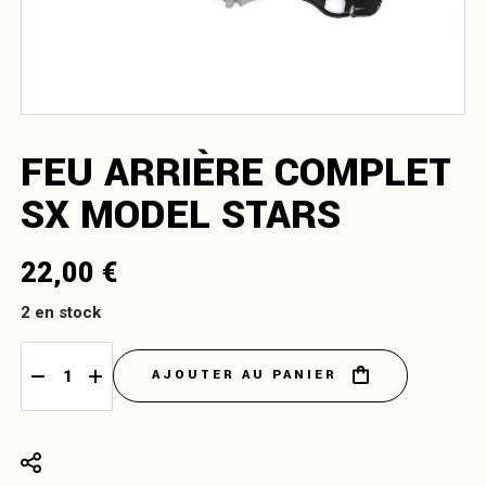
FEU ARRIÈRE COMPLET
SX MODEL STARS
22,00
€
2 en stock
AJOUTER AU PANIER
Feu arrière complet SX model Stars quantity