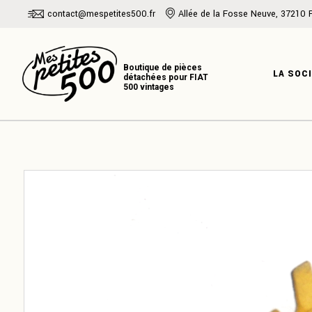
Skip
contact@mespetites500.fr
Allée de la Fosse Neuve, 37210 
to
the
PRÉSENTATI
content
NOTRE HISTO
LA SOC
NOTRE EXPER
PRÉSENT
NOTRE H
NOTRE E