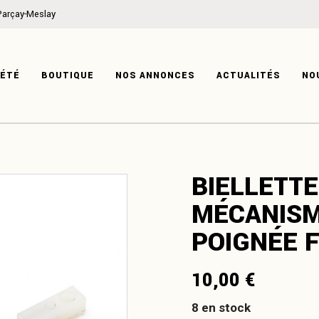
Parçay-Meslay
ON
MÉCANIQUE
IRE
CARROSSERIE
IÉTÉ
BOUTIQUE
NOS ANNONCES
ACTUALITÉS
NO
TISE
HABITACLE
SYSTÈME ÉLECTRIQUE
PRODUITS DÉRIVÉS
ATION
MÉCANIQUE
BIELLETTE
ISTOIRE
CARROSSERIE
MÉCANISM
XPERTISE
HABITACLE
SYSTÈME ÉLECTRIQUE
POIGNÉE F
PRODUITS DÉRIVÉS
10,00
€
8 en stock