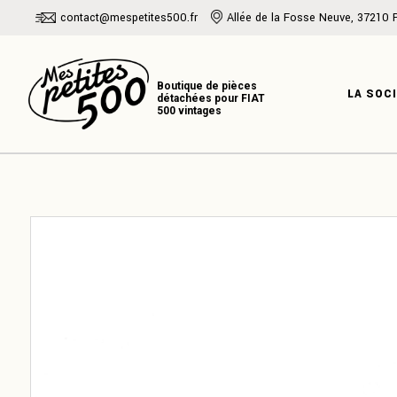
Skip
contact@mespetites500.fr
Allée de la Fosse Neuve, 37210 
to
the
PRÉSENTATI
content
NOTRE HISTO
LA SOC
NOTRE EXPER
PRÉSENT
NOTRE H
NOTRE E