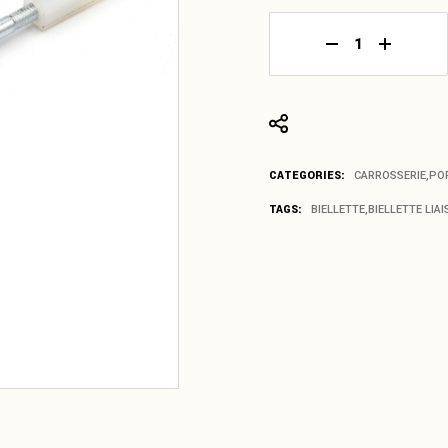
Biellette de liai
CATEGORIES:
CARROSSERIE
,
PO
TAGS:
BIELLETTE
,
BIELLETTE LIA