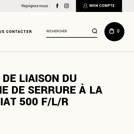
:
Rejoignez-nous :
MON COMPTE
Résultats
0
US CONTACTER
de
recherche
pour
:
 DE LIAISON DU
E DE SERRURE À LA
IAT 500 F/L/R