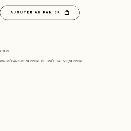
AJOUTER AU PANIER
son du mécanisme de serrure à la poignée Fiat 500 F/L/R qua
RTIÈRE
ISON MÉCANISME SERRURE POIGNÉE
,
FIAT 500
,
SERRURE