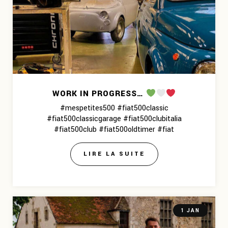
WORK IN PROGRESS…
#mespetites500 #fiat500classic
#fiat500classicgarage #fiat500clubitalia
#fiat500club #fiat500oldtimer #fiat
LIRE LA SUITE
1 JAN