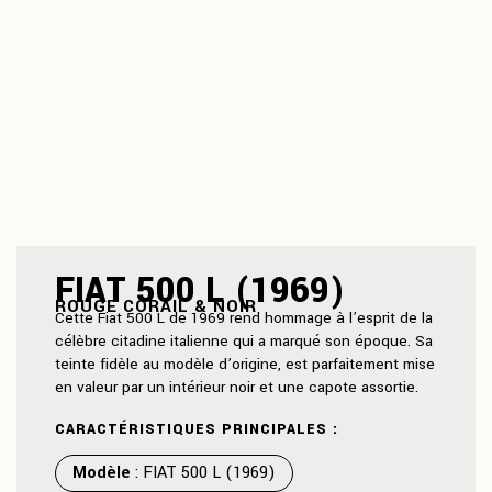
FIAT 500 L (1969)
ROUGE CORAIL & NOIR
Cette Fiat 500 L de 1969 rend hommage à l’esprit de la
célèbre citadine italienne qui a marqué son époque. Sa
teinte fidèle au modèle d’origine, est parfaitement mise
en valeur par un intérieur noir et une capote assortie.
CARACTÉRISTIQUES PRINCIPALES :
Modèle
: FIAT 500 L (1969)