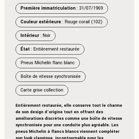
Première immatriculation
: 31/07/1969
Couleur extérieure
: Rouge corail (102)
Intérieur
: Noir
État
: Entièrement restaurée
Pneus Michelin flanc blanc
Boîte de vitesse synchronisée
Carte grise collection
Entièrement restaurée, elle conserve tout le charme
de son design d’origine tout en offrant des
améliorations discrètes comme une boîte de vitesse
synchronisée pour une conduite plus agréable. Les
pneus Michelin à flancs blancs viennent compléter
son look classique, incontournable pour les